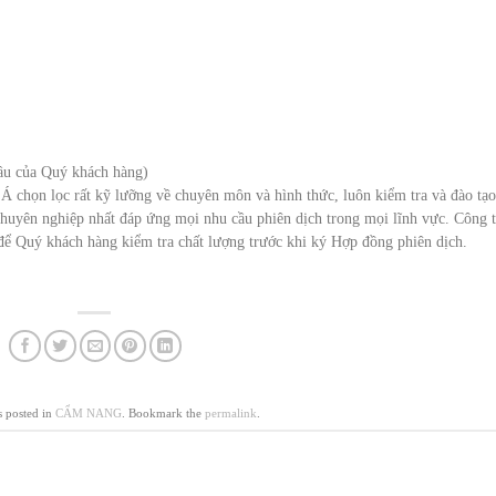
cầu của Quý khách hàng)
Á chọn lọc rất kỹ lưỡng về chuyên môn và hình thức, luôn kiểm tra và đào tạo
huyên nghiệp nhất đáp ứng mọi nhu cầu phiên dịch trong mọi lĩnh vực. Công 
để Quý khách hàng kiểm tra chất lượng trước khi ký Hợp đồng phiên dịch.
s posted in
CẨM NANG
. Bookmark the
permalink
.