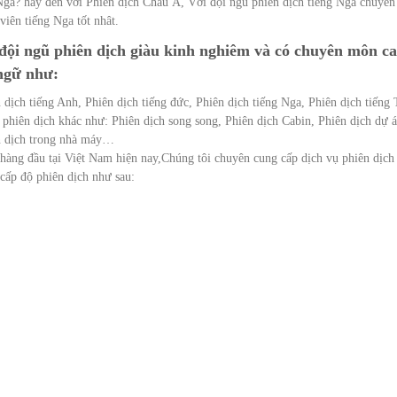
Nga? hãy đến với Phiên dịch Châu Á, Với đội ngũ phiên dịch tiếng Nga chuyên
viên tiếng Nga tốt nhât.
 đội ngũ phiên dịch giàu kinh nghiêm và có chuyên môn c
 ngữ như:
 dịch tiếng Anh, Phiên dịch tiếng đức, Phiên dịch tiếng Nga, Phiên dịch tiếng 
phiên dịch khác như: Phiên dịch song song, Phiên dịch Cabin, Phiên dịch dự á
ên dịch trong nhà máy…
 hàng đầu tại Việt Nam hiện nay,Chúng tôi chuyên cung cấp dịch vụ phiên dịch
 cấp độ phiên dịch như sau: