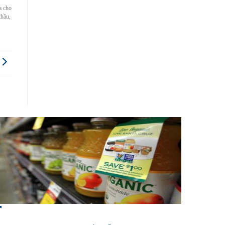
a cho
thầu,