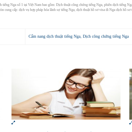
ch tiếng Nga số 1 tại Việt Nam bao gồm: Dịch thuật công chứng tiếng Nga, phiên dịch tiếng Ng
còn cung cấp: dịch vụ hợp pháp hóa lãnh sự tiếng Nga, dịch thuật hồ sơ visa đi Nga dịch hồ sơ 
Cẩm nang dịch thuật tiếng Nga, Dịch công chứng tiếng Nga