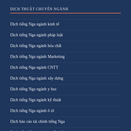
DỊCH THUẬT CHUYÊN NGÀNH
Dịch tiếng Nga ngành kinh tế
Dịch tiếng Nga ngành pháp luật
Dịch tiếng Nga ngành hóa chất
Dịch tiếng Nga ngành Marketing
Dịch tiếng Nga ngành CNTT
Dịch tiếng Nga ngành xây dựng
Dịch tiếng Nga ngành y học
Dịch tiếng Nga ngành kỹ thuật
Dịch tiếng Nga ngành ô tô
Dịch báo cáo tài chính tiếng Nga