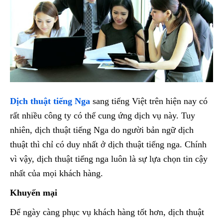
Dịch thuật tiếng Nga
sang tiếng Việt trên hiện nay có
rất nhiều công ty có thể cung ứng dịch vụ này. Tuy
nhiên, dịch thuật tiếng Nga do người bản ngữ dịch
thuật thì chỉ có duy nhất ở dịch thuật tiếng nga. Chính
vì vậy, dịch thuật tiếng nga luôn là sự lựa chọn tin cậy
nhất của mọi khách hàng.
Khuyến mại
Để ngày càng phục vụ khách hàng tốt hơn, dịch thuật