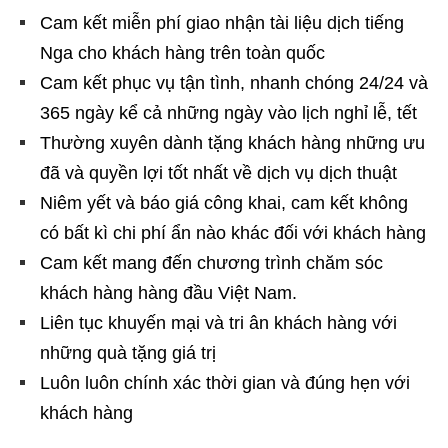
Cam kết miễn phí giao nhận tài liệu dịch tiếng
Nga cho khách hàng trên toàn quốc
Cam kết phục vụ tận tình, nhanh chóng 24/24 và
365 ngày kể cả những ngày vào lịch nghỉ lễ, tết
Thường xuyên dành tặng khách hàng những ưu
đã và quyền lợi tốt nhất về dịch vụ dịch thuật
Niêm yết và báo giá công khai, cam kết không
có bất kì chi phí ẩn nào khác đối với khách hàng
Cam kết mang đến chương trình chăm sóc
khách hàng hàng đầu Việt Nam.
Liên tục khuyến mại và tri ân khách hàng với
những quà tặng giá trị
Luôn luôn chính xác thời gian và đúng hẹn với
khách hàng