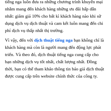
tiếng nga luôn đưa ra những chương trình khuyến mại
nhằm mang đến khách hàng những ưu đãi hấp dẫn
nhất: giảm giá 10% cho bất kì khách hàng nào khi sử
dụng dịch vụ dịch thuật và cam kết luôn mang đến chi
phí dịch vụ thấp nhất thị trường.
Vì vậy, đến với
dịch thuật tiếng nga
bạn không chỉ là
khách hàng mà còn là người mang đến động lực phát
triển. Và theo đó, dịch thuật tiếng nga cung cấp cho
bạn những dịch vụ tốt nhất, chất lượng nhất. Đồng
thời, bạn có thể tham khảo thông tin báo giá dịch thuật
được cung cấp trên website chính thức của công ty.