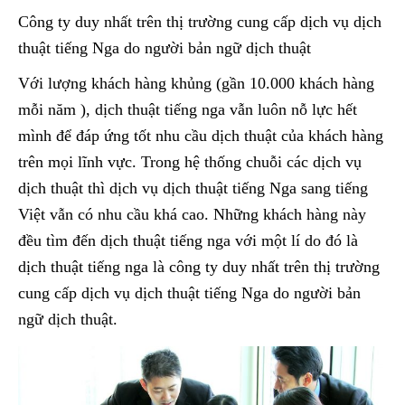
Công ty duy nhất trên thị trường cung cấp dịch vụ dịch
thuật tiếng Nga do người bản ngữ dịch thuật
Với lượng khách hàng khủng (gần 10.000 khách hàng
mỗi năm ), dịch thuật tiếng nga vẫn luôn nỗ lực hết
mình để đáp ứng tốt nhu cầu dịch thuật của khách hàng
trên mọi lĩnh vực. Trong hệ thống chuỗi các dịch vụ
dịch thuật thì dịch vụ dịch thuật tiếng Nga sang tiếng
Việt vẫn có nhu cầu khá cao. Những khách hàng này
đều tìm đến dịch thuật tiếng nga với một lí do đó là
dịch thuật tiếng nga là công ty duy nhất trên thị trường
cung cấp dịch vụ dịch thuật tiếng Nga do người bản
ngữ dịch thuật.