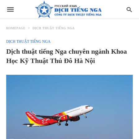
HOMEPAGE
DỊCH THUẬT TIẾNG NGA
DỊCH THUẬT TIẾNG NGA
Dịch thuật tiếng Nga chuyên ngành Khoa
Học Kỹ Thuật Thủ Đô Hà Nội