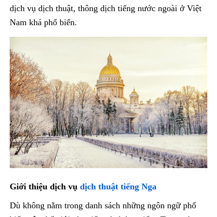
dịch vụ dịch thuật, thông dịch tiếng nước ngoài ở Việt
Nam khá phổ biến.
Giới thiệu dịch vụ
dịch thuật tiếng Nga
Dù không nằm trong danh sách những ngôn ngữ phổ