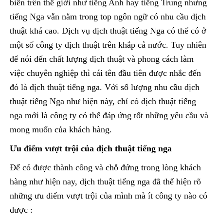
biến trên thế giới như tiếng Anh hay tiếng Trung nhưng
tiếng Nga vẫn nằm trong top ngôn ngữ có nhu cầu dịch
thuật khá cao. Dịch vụ dịch thuật tiếng Nga có thể có ở
một số công ty dịch thuật trên khắp cả nước. Tuy nhiên
để nói đến chất lượng dịch thuật và phong cách làm
việc chuyên nghiệp thì cái tên đầu tiên được nhắc đến
đó là dịch thuật tiếng nga. Với số lượng nhu cầu dịch
thuật tiếng Nga như hiện này, chỉ có dịch thuật tiếng
nga mới là công ty có thể đáp ứng tốt những yêu cầu và
mong muốn của khách hàng.
Ưu điểm vượt trội của dịch thuật tiếng nga
Để có được thành công và chỗ đứng trong lòng khách
hàng như hiện nay, dịch thuật tiếng nga đã thể hiện rõ
những ưu điểm vượt trội của mình mà ít công ty nào có
được :