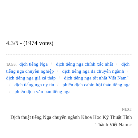
4.3/5 - (1974 votes)
dịch tiếng Nga
dịch tiếng nga chính xác nhất
dịch
TAGS:
tiếng nga chuyên nghiệp
dịch tiếng nga đa chuyên ngành
dịch tiếng nga giá cả thấp
dịch tiếng nga tốt nhất Việt Nam"
dịch tiếng nga uy tín
phiên dịch cabin hội thảo tiếng nga
phiên dịch văn bản tiếng nga
NEXT
Dịch thuật tiếng Nga chuyên ngành Khoa Học Kỹ Thuật Tỉnh
Thành Việt Nam »