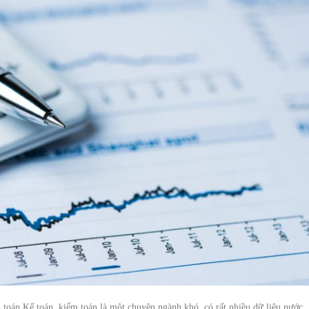
oán Kế toán, kiểm toán là một chuyên ngành khó, có rất nhiều dữ liệu nước