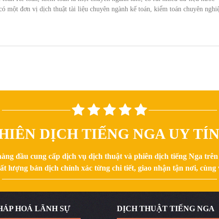
có một đơn vị dịch thuật tài liệu chuyên ngành kế toán, kiểm toán chuyên nghi
HIÊN DỊCH TIẾNG NGA UY TÍ
hàng đầu cung cấp dịch vụ dịch thuật và phiên dịch tiếng Nga trê
 lượng bản dịch chính xác từng chi tiết, giao nhận tận nơi, cùng v
HÁP HOÁ LÃNH SỰ
DỊCH THUẬT TIẾNG NGA