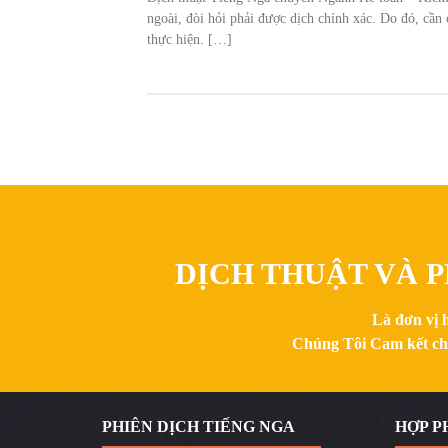
ngoài, đòi hỏi phải được dịch chính xác. Do đó, cần 
thực hiện. […]
DỊCH THUẬT VÀ P
Là đơn vị 
Chúng Tôi Cam kết chất
PHIÊN DỊCH TIẾNG NGA
HỢP P