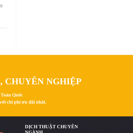
ệp
N, CHUYÊN NGHIỆP
n Toàn Quốc
ới chi phí ưu đãi nhất.
DỊCH THUẬT CHUYÊN
NGÀNH