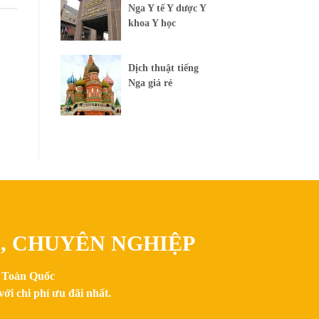
Nga Y tế Y dược Y
khoa Y học
Dịch thuật tiếng
Nga giá rẻ
N, CHUYÊN NGHIỆP
n Toàn Quốc
ới chi phí ưu đãi nhất.