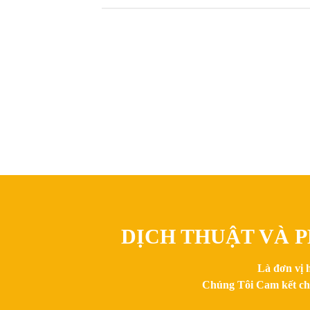
DỊCH THUẬT VÀ P
Là đơn vị 
Chúng Tôi Cam kết chất