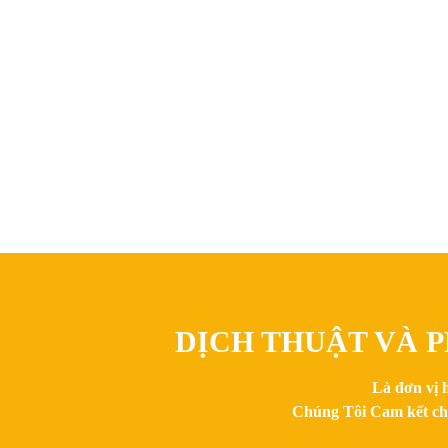
DỊCH THUẬT VÀ P
Là đơn vị 
Chúng Tôi Cam kết chất