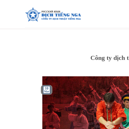
Skip
to
content
Công ty dịch
10
Mar