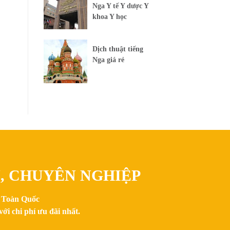
Nga Y tế Y dược Y
khoa Y học
Dịch thuật tiếng
Nga giá rẻ
N, CHUYÊN NGHIỆP
n Toàn Quốc
ới chi phí ưu đãi nhất.