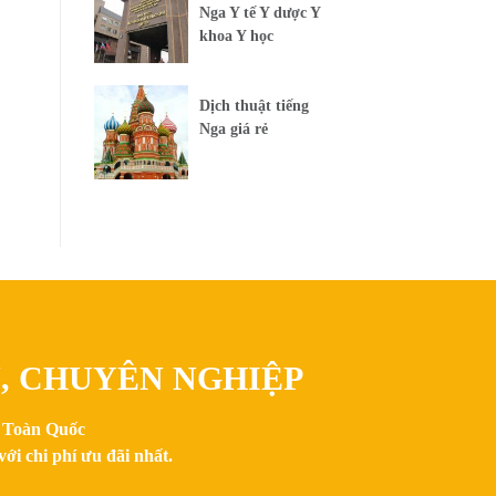
Nga Y tế Y dược Y
khoa Y học
Dịch thuật tiếng
Nga giá rẻ
N, CHUYÊN NGHIỆP
n Toàn Quốc
ới chi phí ưu đãi nhất.