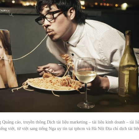
 Quảng cáo, truyền thông Dịch tài liệu marketing – tài liệu kinh doanh – tài li
iếng việt, từ việt sang tiếng Nga uy tín tại tphcm và Hà Nội Địa chỉ dịch tài liệ