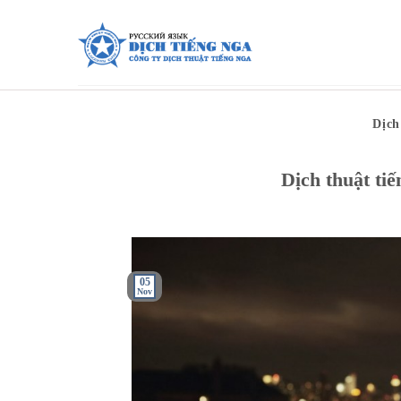
Skip
to
content
Dịch
Dịch thuật ti
05
Nov