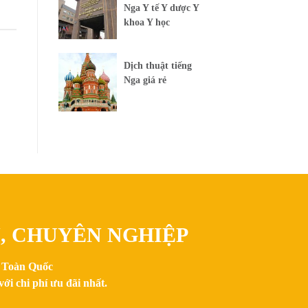
Nga Y tế Y dược Y
khoa Y học
Dịch thuật tiếng
Nga giá rẻ
N, CHUYÊN NGHIỆP
n Toàn Quốc
ới chi phí ưu đãi nhất.