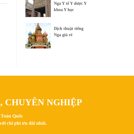
Nga Y tế Y dược Y
khoa Y học
Dịch thuật tiếng
Nga giá rẻ
N, CHUYÊN NGHIỆP
n Toàn Quốc
ới chi phí ưu đãi nhất.