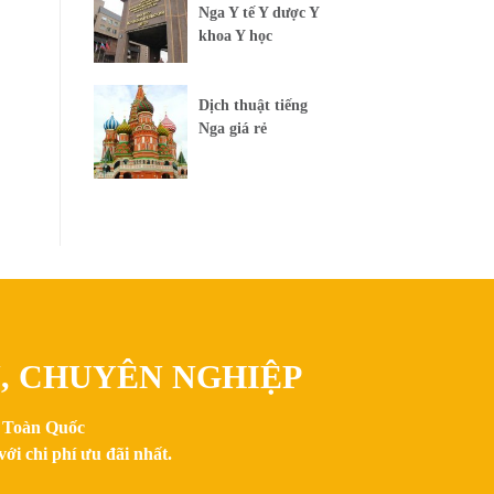
Nga Y tế Y dược Y
khoa Y học
Dịch thuật tiếng
Nga giá rẻ
N, CHUYÊN NGHIỆP
n Toàn Quốc
ới chi phí ưu đãi nhất.