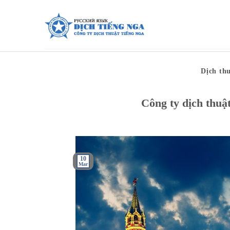
Skip
to
content
Dịch th
Công ty dịch thu
10
Mar