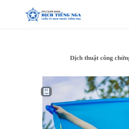
Skip
to
content
Dịch thuật công chứng
01
Jan