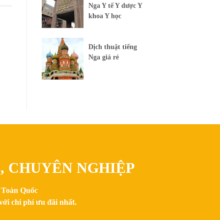
Nga Y tế Y dược Y
khoa Y học
Dịch thuật tiếng
Nga giá rẻ
N, CHUYÊN NGHIỆP
n Toàn Quốc
ới chi phí ưu đãi nhất.