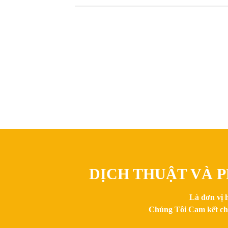
DỊCH THUẬT VÀ P
Là đơn vị 
Chúng Tôi Cam kết chất