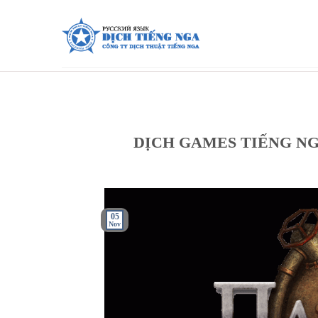
Skip
to
content
DỊCH GAMES TIẾNG N
05
Nov