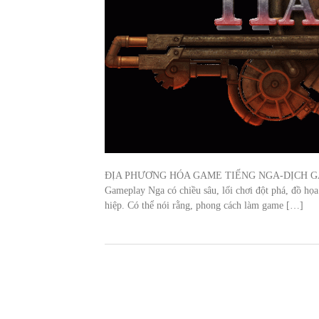
ĐỊA PHƯƠNG HÓA GAME TIẾNG NGA-DỊCH G
Gameplay Nga có chiều sâu, lối chơi đột phá, đồ họa
hiệp. Có thể nói rằng, phong cách làm game […]