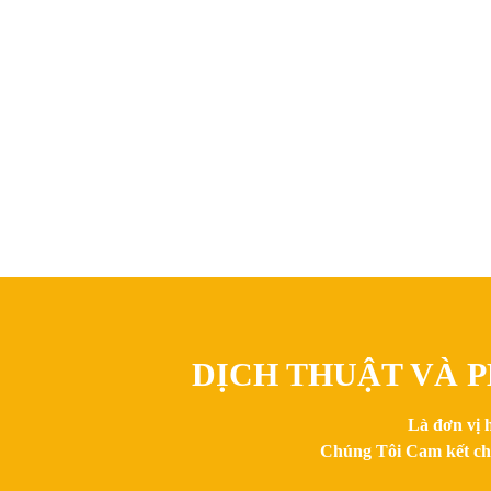
DỊCH THUẬT VÀ P
Là đơn vị 
Chúng Tôi Cam kết chất