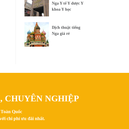
Nga Y tế Y dược Y
khoa Y học
Dịch thuật tiếng
Nga giá rẻ
N, CHUYÊN NGHIỆP
n Toàn Quốc
ới chi phí ưu đãi nhất.