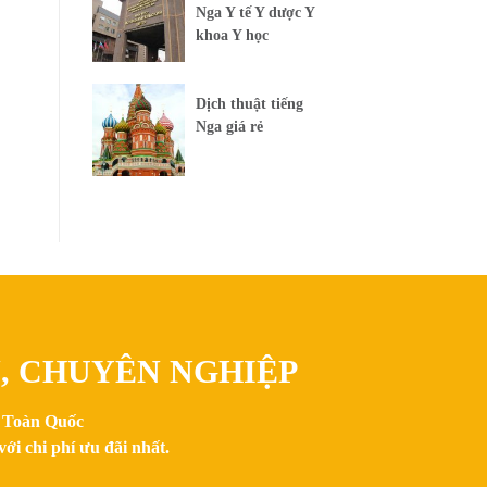
Nga Y tế Y dược Y
khoa Y học
Dịch thuật tiếng
Nga giá rẻ
N, CHUYÊN NGHIỆP
n Toàn Quốc
ới chi phí ưu đãi nhất.