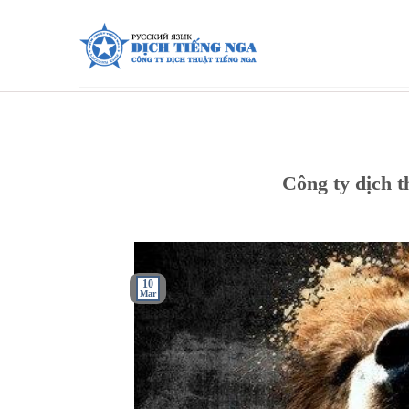
Skip
to
content
Công ty dịch 
10
Mar