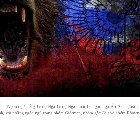
n 11 Ngôn ngữ tiếng Tiếng Nga Tiếng Nga thuộc hệ ngôn ngữ Ấn-Âu, nghĩa là
atinh, với những ngôn ngữ trong nhóm Giécman, nhóm gốc Celt và nhóm Rôman