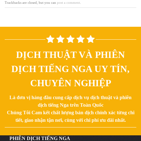
Trackbacks are closed, but you can
post a comment
.
DỊCH THUẬT VÀ PHIÊN
DỊCH TIẾNG NGA UY TÍN,
CHUYÊN NGHIỆP
Là đơn vị hàng đầu cung cấp dịch vụ dịch thuật và phiên
dịch tiếng Nga trên Toàn Quốc
Chúng Tôi Cam kết chất lượng bản dịch chính xác từng chi
tiết, giao nhận tận nơi, cùng với chi phí ưu đãi nhất.
PHIÊN DỊCH TIẾNG NGA