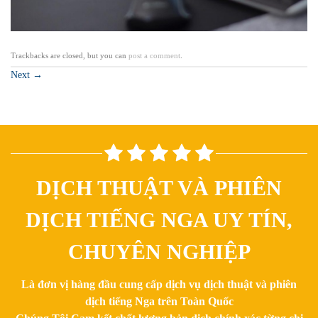
Trackbacks are closed, but you can
post a comment
.
Next
→
DỊCH THUẬT VÀ PHIÊN
DỊCH TIẾNG NGA UY TÍN,
CHUYÊN NGHIỆP
Là đơn vị hàng đầu cung cấp dịch vụ dịch thuật và phiên
dịch tiếng Nga trên Toàn Quốc