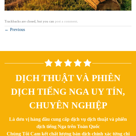
Trackbacks are closed, but you can
post a comment
.
←
Previous
DỊCH THUẬT VÀ PHIÊN
DỊCH TIẾNG NGA UY TÍN,
CHUYÊN NGHIỆP
Là đơn vị hàng đầu cung cấp dịch vụ dịch thuật và phiên
dịch tiếng Nga trên Toàn Quốc
Chúng Tôi Cam kết chất lượng bản dịch chính xác từng chi