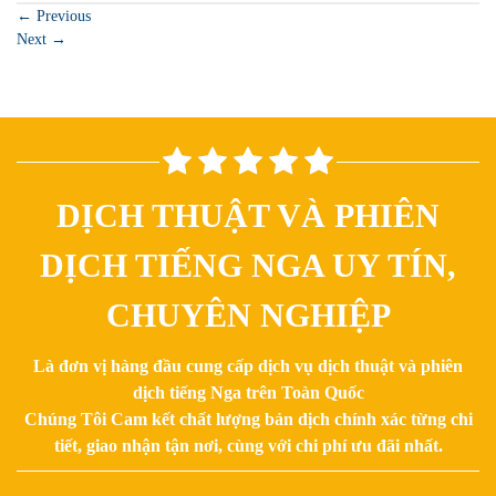
←
Previous
Next
→
DỊCH THUẬT VÀ PHIÊN
DỊCH TIẾNG NGA UY TÍN,
CHUYÊN NGHIỆP
Là đơn vị hàng đầu cung cấp dịch vụ dịch thuật và phiên
dịch tiếng Nga trên Toàn Quốc
Chúng Tôi Cam kết chất lượng bản dịch chính xác từng chi
tiết, giao nhận tận nơi, cùng với chi phí ưu đãi nhất.