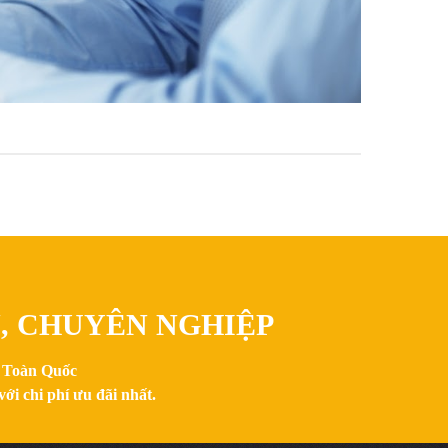
N, CHUYÊN NGHIỆP
n Toàn Quốc
ới chi phí ưu đãi nhất.