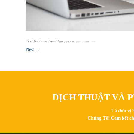
Trackbacks are closed, but you can
post a comment
.
Next
→
DỊCH THUẬT VÀ P
Là đơn vị 
Chúng Tôi Cam kết chất