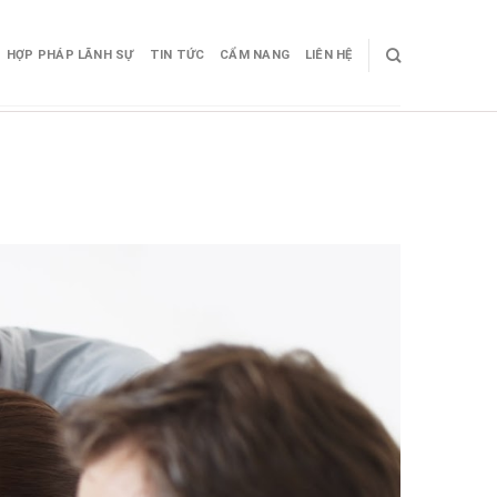
HỢP PHÁP LÃNH SỰ
TIN TỨC
CẨM NANG
LIÊN HỆ