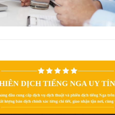
HIÊN DỊCH TIẾNG NGA UY TÍ
hàng đầu cung cấp dịch vụ dịch thuật và phiên dịch tiếng Nga trê
 lượng bản dịch chính xác từng chi tiết, giao nhận tận nơi, cùng v