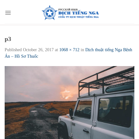
Skip
to
content
p3
Published
October 26, 2017
at
1068 × 712
in
Dịch thuật tiếng Nga Bệnh
Án – Hồ Sơ Thuốc