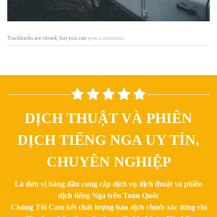
Trackbacks are closed, but you can
post a comment
.
DỊCH THUẬT VÀ PHIÊN
DỊCH TIẾNG NGA UY TÍN,
CHUYÊN NGHIỆP
Là đơn vị hàng đầu cung cấp dịch vụ dịch thuật và phiên
dịch tiếng Nga trên Toàn Quốc
Chúng Tôi Cam kết chất lượng bản dịch chính xác từng chi