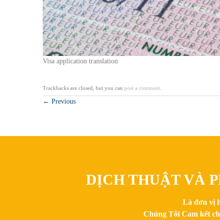
Visa application translation
Trackbacks are closed, but you can
post a comment
.
←
Previous
DỊCH THUẬT VÀ P
Là đơn vị 
Chúng Tôi Cam kết chất