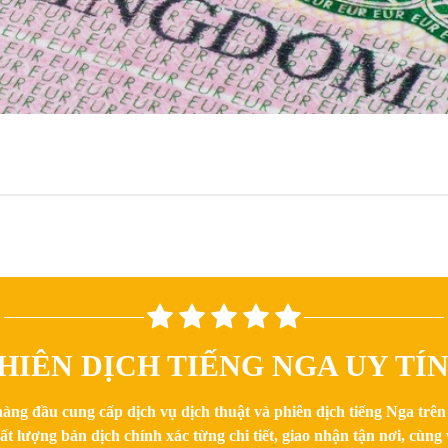
HIÊN DỊCH TIẾNG NGA UY TÍ
hàng đầu cung cấp dịch vụ dịch thuật và phiên dịch tiếng Nga trê
 lượng bản dịch chính xác từng chi tiết, giao nhận tận nơi, cùng v