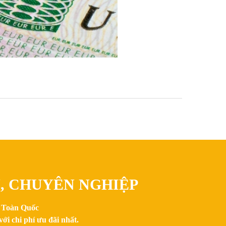
N, CHUYÊN NGHIỆP
n Toàn Quốc
ới chi phí ưu đãi nhất.