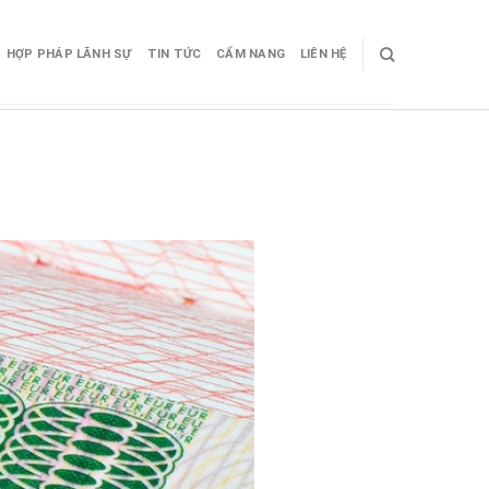
HỢP PHÁP LÃNH SỰ
TIN TỨC
CẨM NANG
LIÊN HỆ