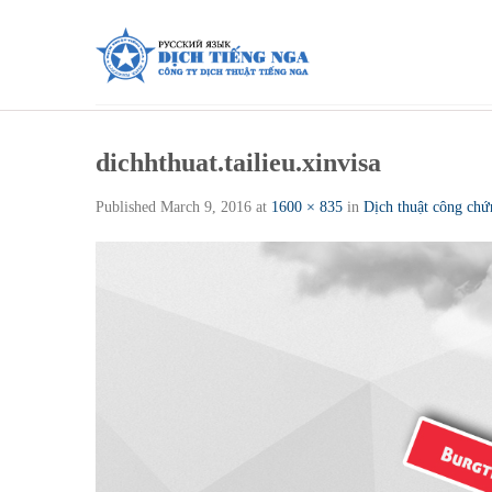
Skip
to
content
dichhthuat.tailieu.xinvisa
Published
March 9, 2016
at
1600 × 835
in
Dịch thuật công chứ