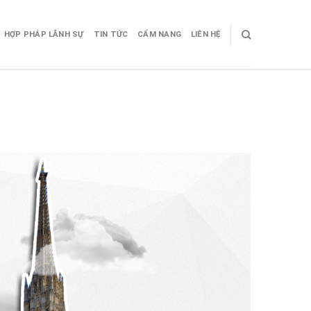
HỢP PHÁP LÃNH SỰ
TIN TỨC
CẨM NANG
LIÊN HỆ