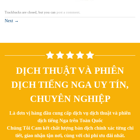
Trackbacks are closed, but you can
post a comment
.
Next
→
DỊCH THUẬT VÀ PHIÊN
DỊCH TIẾNG NGA UY TÍN,
CHUYÊN NGHIỆP
Là đơn vị hàng đầu cung cấp dịch vụ dịch thuật và phiên
dịch tiếng Nga trên Toàn Quốc
Chúng Tôi Cam kết chất lượng bản dịch chính xác từng chi
tiết, giao nhận tận nơi, cùng với chi phí ưu đãi nhất.