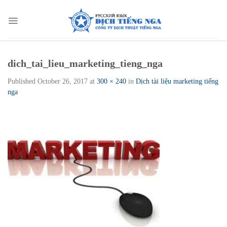
Skip
to
content
dich_tai_lieu_marketing_tieng_nga
Published
October 26, 2017
at
300 × 240
in
Dịch tài liệu marketing tiếng
nga