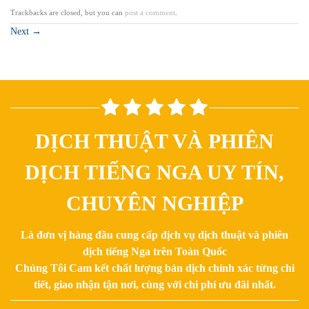
Trackbacks are closed, but you can
post a comment
.
Next
→
DỊCH THUẬT VÀ PHIÊN
DỊCH TIẾNG NGA UY TÍN,
CHUYÊN NGHIỆP
Là đơn vị hàng đầu cung cấp dịch vụ dịch thuật và phiên
dịch tiếng Nga trên Toàn Quốc
Chúng Tôi Cam kết chất lượng bản dịch chính xác từng chi
tiết, giao nhận tận nơi, cùng với chi phí ưu đãi nhất.