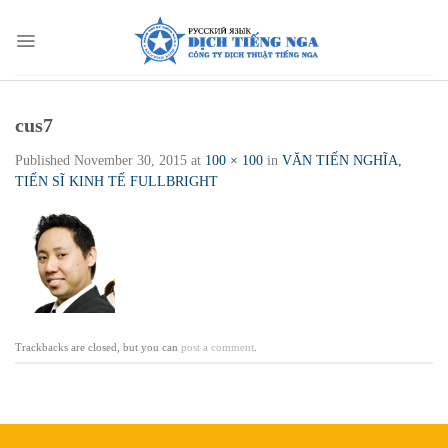
Skip
to
content
cus7
Published
November 30, 2015
at
100 × 100
in
VĂN TIẾN NGHĨA,
TIẾN SĨ KINH TẾ FULLBRIGHT
Trackbacks are closed, but you can
post a comment
.